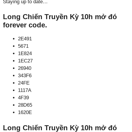
Staying up to date…
Long Chiến Truyền Kỳ 10h mở đó
forever code.
2E491
5671
1E824
1EC27
26940
343F6
24FE
1117A
4F39
28D65
1620E
Long Chiến Truyền Kỳ 10h mở đó