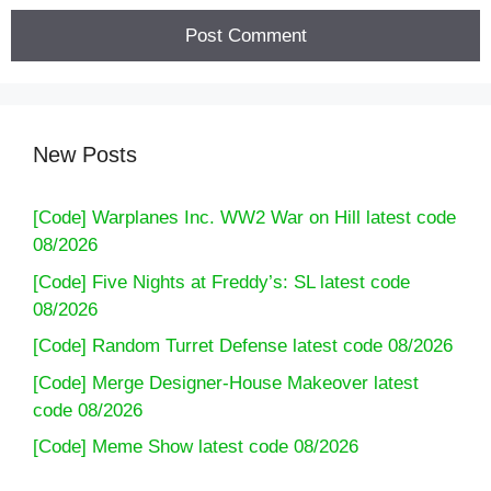
4. Triệu Hội Thấn Tống [R->UR]: Xêp triểc hay –
Tng ngay 1000% sát tête
New Posts
[Code] Warplanes Inc. WW2 War on Hill latest code
08/2026
[Code] Five Nights at Freddy’s: SL latest code
08/2026
[Code] Random Turret Defense latest code 08/2026
5. Look, not long ago – no time
[Code] Merge Designer-House Makeover latest
code 08/2026
[Code] Meme Show latest code 08/2026