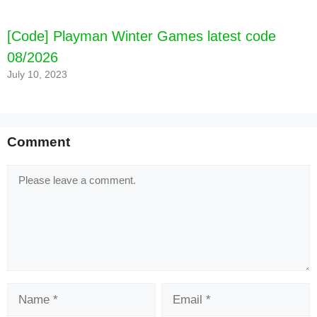
[Code] Playman Winter Games latest code
08/2026
July 10, 2023
[Code] Heroes of Valhalla latest code 08/2026
Comment
3. The employer will not let, “Đấu giá” Đạc en, hội
từ phụ bản miễn phí dáy c
Comment
Name
Email