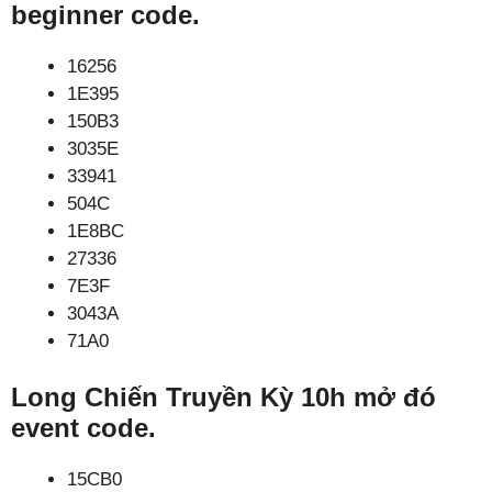
beginner code.
16256
1E395
150B3
3035E
33941
504C
1E8BC
27336
7E3F
3043A
71A0
Long Chiến Truyền Kỳ 10h mở đó
event code.
15CB0