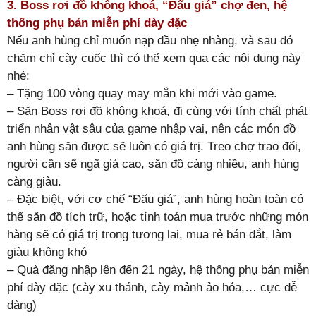
3. Boss rơi đồ không khoá, “Đấu giá” chợ đen, hệ
thống phụ bản miễn phí dày đặc
Nếu anh hùng chỉ muốn nạp đầu nhẹ nhàng, và sau đó
chăm chỉ cày cuốc thì có thể xem qua các nội dung này
nhé:
– Tặng 100 vòng quay may mắn khi mới vào game.
– Săn Boss rơi đồ không khoá, đi cùng với tính chất phát
triển nhân vật sâu của game nhập vai, nên các món đồ
anh hùng săn được sẽ luôn có giá trị. Treo chợ trao đổi,
người cần sẽ ngã giá cao, săn đồ càng nhiều, anh hùng
càng giàu.
– Đặc biệt, với cơ chế “Đấu giá”, anh hùng hoàn toàn có
thể săn đồ tích trữ, hoặc tính toán mua trước những món
hàng sẽ có giá trị trong tương lai, mua rẻ bán đắt, làm
giàu không khó
– Quà đăng nhập lên đến 21 ngày, hệ thống phụ bản miễn
phí dày đặc (cày xu thánh, cày mảnh ảo hóa,… cực dễ
dàng)