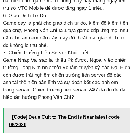
đại hiệp chơi game mà bị nóng máy hãy mang ngay lên
trụ sở VTC Mobile để được tặng ngay 1 triệu.
6. Giao Dịch Tự Do:
Game cày là phải cho giao dịch tự do, kiếm đồ kiếm tiền
qua chợ, Phong Vân Chí là 1 tựa game đáp ứng mọi nhu
cầu cho anh em dân cày, cày đồ thoải mái giao dịch tự
do không lo thu phế.
7. Chiến Trường Liên Server Khốc Liệt:
Game Nhập Vai sao lại thiếu Pk được, Ngoài việc chiến
trường Tống Kim như thời Võ lâm truyền kỳ các Đại Hiệp
còn được trải nghiệm chiến trường liên server để các
anh tài thể hiện bản lĩnh và sự đoàn kết các anh em
trong server. Chiến trường liên server 24/7 đã đủ để đại
hiệp tận hưởng Phong Vân Chí?
[Code] Deus Cult 💀 The End Is Near latest code
08/2026