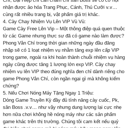
Chí, Đại Hiệp chỉ cần chăm chỉ săn Boss sẽ có cơ hội
nhận được ảo hóa Trang Phục, Cánh, Thú Cưỡi v.v…
cùng rất nhiều trang bị, vật phẩm giá trị khác.
4. Cày Chay Nhiệm Vụ Lên VIP Vù Vù:
Game Cày Free Lên Vip – Một thông điệp quá quen thuộc
từ các Game nhưng thực sự đã có game nào làm được?
Phong Vân Chí trong thời gian những ngày đầu đăng
nhập sẽ có 1 loạt nhiệm vụ nhằm tăng exp lên cấp VIP
trong game, ngoài ra khi hoàn thành chuỗi nhiệm vụ hàng
ngày cũng được tăng 1 lượng lớn exp VIP. Cày chay
nhiệm vụ lên VIP theo đúng nghĩa đen chỉ dành riêng cho
game Phong Vân Chí, còn ngần ngại gì mà không kiểm
chứng?
5. Nếu Chơi Nóng Máy Tặng Ngay 1 Triệu:
Dòng Game Truyền Kỳ đầy đủ tính năng cày cuốc, Pk,
săn Boss .v.v… như vậy nhưng dung lượng lại cực nhẹ
hơn nữa chơi không hề nóng máy như các sản phẩm
game khác trên thị trường. Chúng tôi cam kết nếu quý