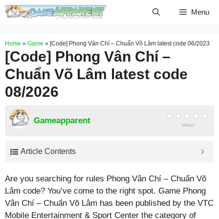
Skip
Menu
to
content
Home
»
Game
»
[Code] Phong Vân Chí – Chuẩn Võ Lâm latest code 06/2023
[Code] Phong Vân Chí –
Chuẩn Võ Lâm latest code
08/2026
Gameapparent
Votes
Article Contents
Are you searching for rules Phong Vân Chí – Chuẩn Võ
Lâm code? You’ve come to the right spot. Game Phong
Vân Chí – Chuẩn Võ Lâm has been published by the VTC
Mobile Entertainment & Sport Center the category of